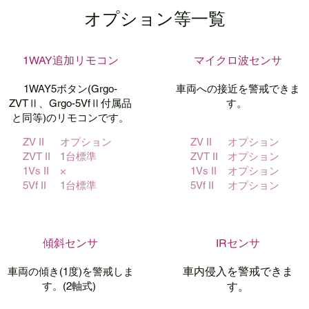
オプション等一覧
1WAY
​追加リモコン
マイクロ波
センサ
1WAY5ボタン
(Grgo-
車両への接近を
警戒できま
ZVTⅡ、
Grgo
-
5VfⅡ付属品
す。 ​
と
同等)の
リモコンです。
ZV II
オプション
ZV II
オプション
ZVT II
1台標準
ZVT II
オプション
1Vs II
×
1Vs II
オプション
5Vf II
1台標準
5Vf II
オプション
傾斜​センサ
IRセンサ
車内侵入を警戒できま
車両の傾き(1度)を警戒しま
す。
す。(2軸式)