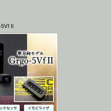
Vf II