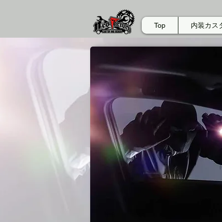
Top
内装カス