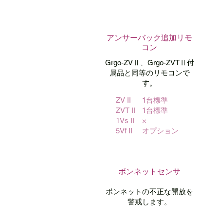
アンサーバック
​追加リモ
コン
Grgo-ZVⅡ、
Grgo-ZVTⅡ付
属品と
同等のリモコンで
す。
ZV II
1台標準
ZVT II
1台標準
1Vs II
×
5Vf II
オプション
ボンネットセンサ
ボンネットの不正な開放を
警戒します。