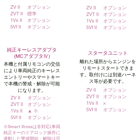
ZV II
オプション
ZV II
オプション
ZVT II
標準
ZVT II
オプション
1Vs II
オプション
1Vs II
オプション
5Vf II
オプション
5Vf II
オプション
純正キーレスアダプタ
スタータユニット
(MCアダプタⅣ)
離れた場所からエンジンを
本機と付属リモコンの交信
リモートスタートできま
により車両純正のキーレス
す。取付けには別途ハーネ
エントリーやスマートキー
ス等が必要です。
で本機の警戒・解除が可能
ZV II
オプション
になります。
ZVT II
オプション
ZV II
オプション
1Vs II
×
ZVT II
オプション
5Vf II
オプション
1Vs II
▲ ※
5Vf II
オプション
​※Smart Xrossは非対応(車両
純正キーのドアロック操作に
連動した警戒開始・解除は可