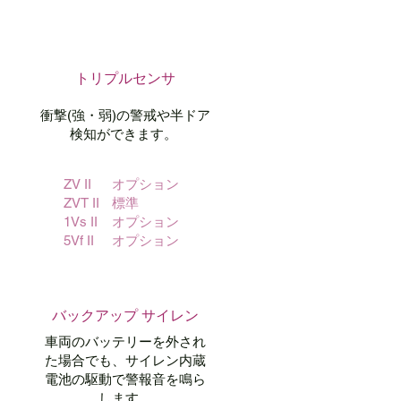
トリプルセンサ
衝撃(強・弱)の警戒や
半ドア
検知ができます。
ZV II
オプション
ZVT II
標準
1Vs II
オプション
5Vf II
オプション
バックアップ サイレン
車両のバッテリーを外され
た場合でも、サイレン内蔵
電池の駆動で警報音を鳴ら
します。